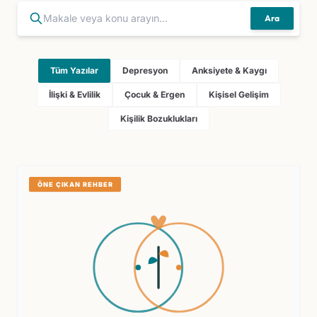
Ara
Tüm Yazılar
Depresyon
Anksiyete & Kaygı
İlişki & Evlilik
Çocuk & Ergen
Kişisel Gelişim
Kişilik Bozuklukları
ÖNE ÇIKAN REHBER