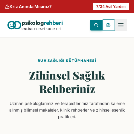
Kriz Anında Mısınız?
7/24 Acil Yardım
psikolog
rehberi
ONLINE TERAPI KOLEKTIFI
RUH SAĞLIĞI KÜTÜPHANESI
Zihinsel Sağlık
Rehberiniz
Uzman psikologlarımız ve terapistlerimiz tarafından kaleme
alınmış bilimsel makaleler, klinik rehberler ve zihinsel esenlik
pratikleri.