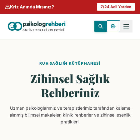
Kriz Anında Mısınız?
7/24 Acil Yardım
psikolog
rehberi
ONLINE TERAPI KOLEKTIFI
RUH SAĞLIĞI KÜTÜPHANESI
Zihinsel Sağlık
Rehberiniz
Uzman psikologlarımız ve terapistlerimiz tarafından kaleme
alınmış bilimsel makaleler, klinik rehberler ve zihinsel esenlik
pratikleri.