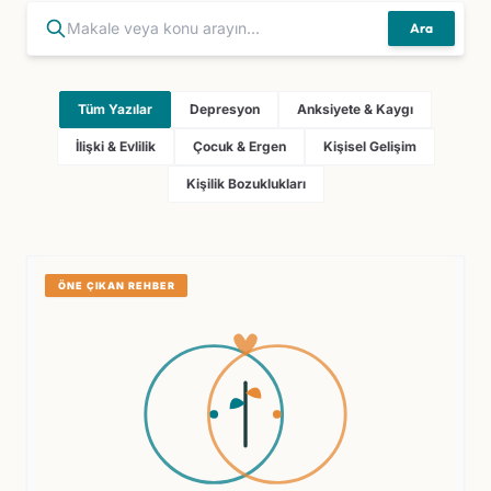
Ara
Tüm Yazılar
Depresyon
Anksiyete & Kaygı
İlişki & Evlilik
Çocuk & Ergen
Kişisel Gelişim
Kişilik Bozuklukları
ÖNE ÇIKAN REHBER