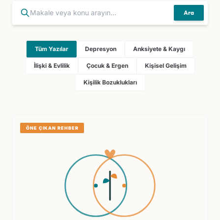
Ara
Tüm Yazılar
Depresyon
Anksiyete & Kaygı
İlişki & Evlilik
Çocuk & Ergen
Kişisel Gelişim
Kişilik Bozuklukları
ÖNE ÇIKAN REHBER