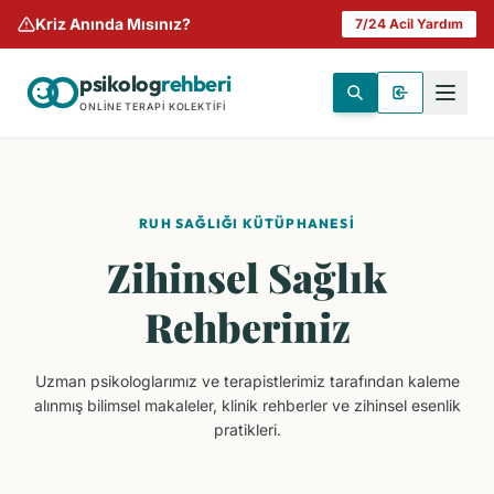
Kriz Anında Mısınız?
7/24 Acil Yardım
psikolog
rehberi
ONLINE TERAPI KOLEKTIFI
RUH SAĞLIĞI KÜTÜPHANESI
Zihinsel Sağlık
Rehberiniz
Uzman psikologlarımız ve terapistlerimiz tarafından kaleme
alınmış bilimsel makaleler, klinik rehberler ve zihinsel esenlik
pratikleri.