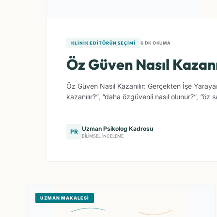
KLINIK EDITÖRÜN SEÇIMI
6 DK OKUMA
Öz Güven Nasıl Kazanıl
Öz Güven Nasıl Kazanılır: Gerçekten İşe Yarayan 
kazanılır?”, “daha özgüvenli nasıl olunur?”, “öz sayg
Uzman Psikolog Kadrosu
PR
BILIMSEL İNCELEME
UZMAN MAKALESI