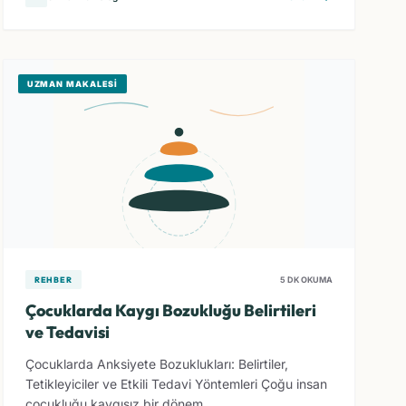
UZMAN MAKALESI
REHBER
5 DK OKUMA
Çocuklarda Kaygı Bozukluğu Belirtileri
ve Tedavisi
Çocuklarda Anksiyete Bozuklukları: Belirtiler,
Tetikleyiciler ve Etkili Tedavi Yöntemleri Çoğu insan
çocukluğu kaygısız bir dönem ...