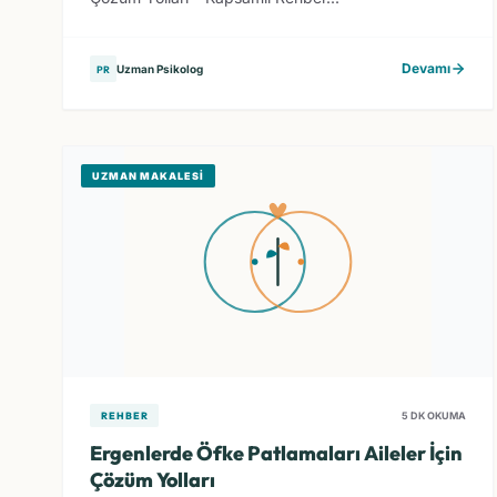
Devamı
Uzman Psikolog
PR
UZMAN MAKALESI
REHBER
5 DK OKUMA
Ergenlerde Öfke Patlamaları Aileler İçin
Çözüm Yolları