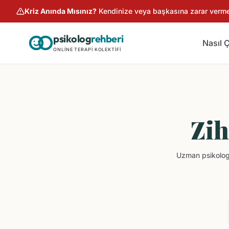
Kriz Anında Mısınız?
Kendinize veya başkasına zarar verme r
psikolog
rehberi
Nasıl Ç
ONLINE TERAPI KOLEKTIFI
Zih
Uzman psikologla