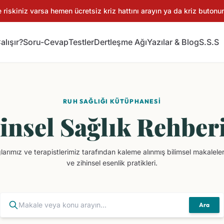
iskiniz varsa hemen ücretsiz kriz hattını arayın ya da kriz butonun
alışır?
Soru-Cevap
Testler
Dertleşme Ağı
Yazılar & Blog
S.S.S
RUH SAĞLIĞI KÜTÜPHANESI
insel Sağlık Rehber
rımız ve terapistlerimiz tarafından kaleme alınmış bilimsel makaleler,
ve zihinsel esenlik pratikleri.
Ara