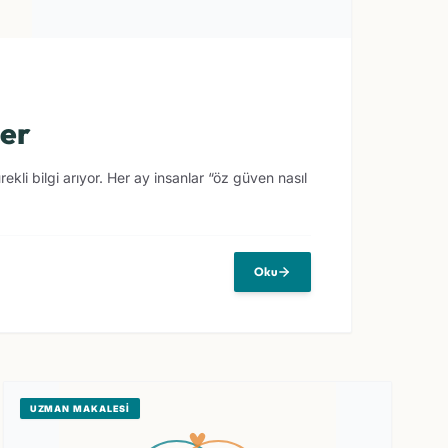
ler
li bilgi arıyor. Her ay insanlar “öz güven nasıl
Oku
UZMAN MAKALESI