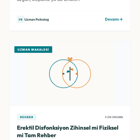
Devamı
Uzman Psikolog
PR
UZMAN MAKALESI
REHBER
5 DK OKUMA
Erektil Disfonksiyon Zihinsel mi Fiziksel
mi Tam Rehber