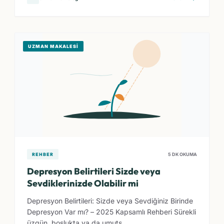
UZMAN MAKALESI
REHBER
5 DK OKUMA
Depresyon Belirtileri Sizde veya
Sevdiklerinizde Olabilir mi
Depresyon Belirtileri: Sizde veya Sevdiğiniz Birinde
Depresyon Var mı? – 2025 Kapsamlı Rehberi Sürekli
üzgün, boşlukta ya da umuts...