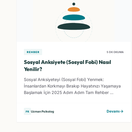
REHBER
5 DK OKUMA
Sosyal Anksiyete (Sosyal Fobi) Nasıl
Yenilir?
Sosyal Anksiyeteyi (Sosyal Fobi) Yenmek:
İnsanlardan Korkmayı Bırakıp Hayatınızı Yaşamaya
Başlamak İçin 2025 Adım Adım Tam Rehber ...
Devamı
Uzman Psikolog
PR