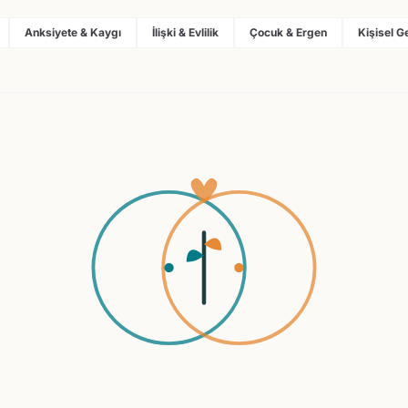
Anksiyete & Kaygı
İlişki & Evlilik
Çocuk & Ergen
Kişisel G